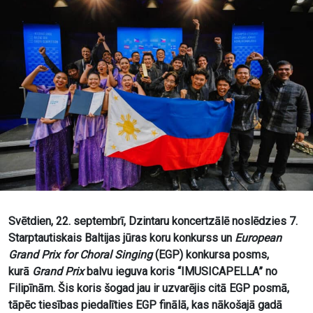
Svētdien, 22. septembrī, Dzintaru koncertzālē noslēdzies 7.
Starptautiskais Baltijas jūras koru konkurss un
European
Grand Prix for Choral Singing
(EGP) konkursa posms,
kurā
Grand Prix
balvu ieguva koris “IMUSICAPELLA” no
Filipīnām. Šis koris šogad jau ir uzvarējis citā EGP posmā,
tāpēc tiesības piedalīties EGP finālā,
kas nākošajā gadā