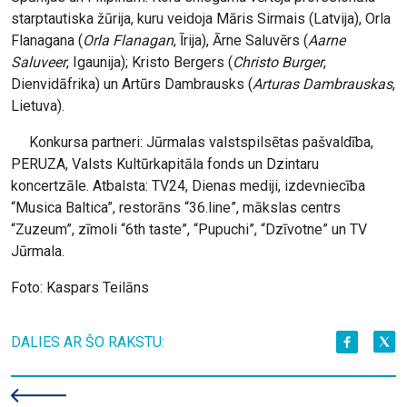
starptautiska žūrija, kuru veidoja Māris Sirmais (Latvija), Orla
Flanagana (
Orla Flanagan
, Īrija), Ārne Saluvērs (
Aarne
Saluveer
, Igaunija); Kristo Bergers (
Christo Burger
,
Dienvidāfrika) un Artūrs Dambrausks (
Arturas Dambrauskas
,
Lietuva).
Konkursa partneri: Jūrmalas valstspilsētas pašvaldība,
PERUZA, Valsts Kultūrkapitāla fonds un Dzintaru
koncertzāle. Atbalsta: TV24, Dienas mediji, izdevniecība
“Musica Baltica”, restorāns “36.line”, mākslas centrs
“Zuzeum”, zīmoli “6th taste”, “Pupuchi”, “Dzīvotne” un TV
Jūrmala.
Foto: Kaspars Teilāns
DALIES AR ŠO RAKSTU: