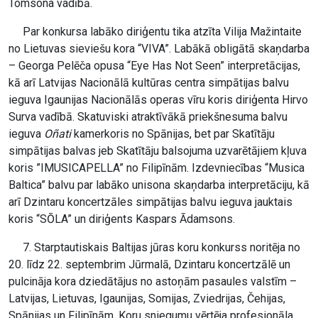
Tomsona vadībā.
Par konkursa labāko diriģentu tika atzīta Vilija Mažintaite
no Lietuvas sieviešu kora “VIVA”. Labākā obligātā skaņdarba
– Georga Pelēča opusa “Eye Has Not Seen” interpretācijas,
kā arī Latvijas Nacionālā kultūras centra simpātijas balvu
ieguva Igaunijas Nacionālās operas vīru koris diriģenta Hirvo
Surva vadībā. Skatuviski atraktīvākā priekšnesuma balvu
ieguva
Oñati
kamerkoris no Spānijas, bet par Skatītāju
simpātijas balvas jeb Skatītāju balsojuma uzvarētājiem kļuva
koris ”IMUSICAPELLA” no Filipīnām. Izdevniecības “Musica
Baltica” balvu par labāko unisona skaņdarba interpretāciju, kā
arī Dzintaru koncertzāles simpātijas balvu ieguva jauktais
koris “SŌLA” un diriģents Kaspars Ādamsons.
7. Starptautiskais Baltijas jūras koru konkurss noritēja no
20. līdz 22. septembrim Jūrmalā, Dzintaru koncertzālē un
pulcināja kora dziedātājus no astoņām pasaules valstīm –
Latvijas, Lietuvas, Igaunijas, Somijas, Zviedrijas, Čehijas,
Spānijas un Filipīnām. Koru sniegumu vērtēja profesionāla