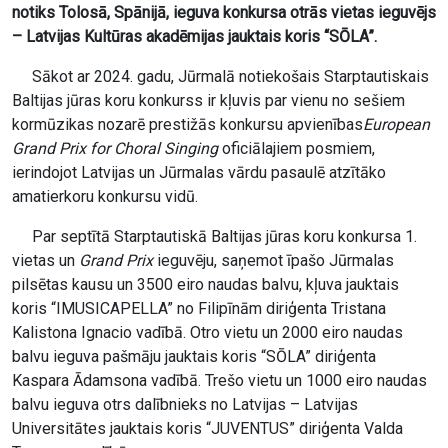
notiks Tolosā, Spānijā, ieguva konkursa otrās vietas ieguvējs
– Latvijas Kultūras akadēmijas jauktais koris “SŌLA”.
Sākot ar 2024. gadu, Jūrmalā notiekošais Starptautiskais
Baltijas jūras koru konkurss ir kļuvis par vienu no sešiem
kormūzikas nozarē prestižās konkursu apvienības
European
Grand Prix for Choral Singing
oficiālajiem posmiem,
ierindojot Latvijas un Jūrmalas vārdu pasaulē atzītāko
amatierkoru konkursu vidū.
Par septītā Starptautiskā Baltijas jūras koru konkursa 1.
vietas un
Grand Prix
ieguvēju, saņemot īpašo Jūrmalas
pilsētas kausu un 3500 eiro naudas balvu, kļuva jauktais
koris “IMUSICAPELLA” no Filipīnām diriģenta Tristana
Kalistona Ignacio vadībā. Otro vietu un 2000 eiro naudas
balvu ieguva pašmāju jauktais koris “SŌLA” diriģenta
Kaspara Ādamsona vadībā. Trešo vietu un 1000 eiro naudas
balvu ieguva otrs dalībnieks no Latvijas – Latvijas
Universitātes jauktais koris “JUVENTUS” diriģenta Valda