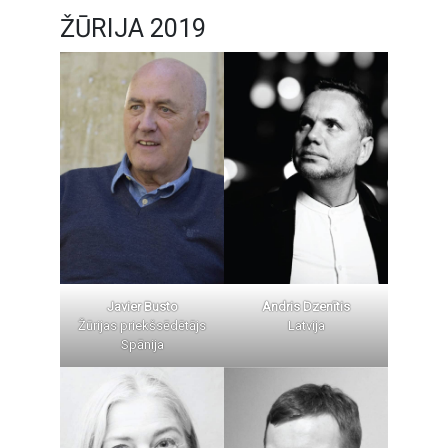
ŽŪRIJA 2019
Javier Busto
Andris Dzenītis
Žūrijas priekšsēdētājs
Latvija
Spānija