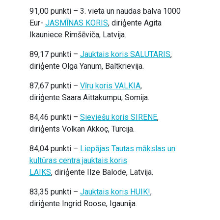
91,00 punkti – 3. vieta un naudas balva 1000
Eur-
JASMĪNAS KORIS
, diriģente Agita
Ikauniece Rimšēviča, Latvija.
89,17 punkti –
Jauktais koris SALUTARIS
,
diriģente Olga Yanum, Baltkrievija.
87,67 punkti –
Vīru koris VALKIA
,
diriģente Saara Aittakumpu, Somija.
84,46 punkti –
Sieviešu koris SIRENE
,
diriģents Volkan Akkoç, Turcija.
84,04 punkti –
Liepājas Tautas mākslas un
kultūras centra jauktais koris
LAIKS
, diriģente Ilze Balode, Latvija.
83,35 punkti –
Jauktais koris HUIK!
,
diriģente Ingrid Roose, Igaunija.