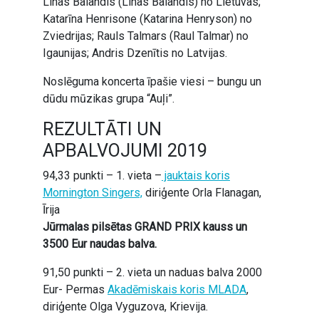
Linas Balandis (Linas Balandis) no Lietuvas;
Katarīna Henrisone (Katarina Henryson) no
Zviedrijas; Rauls Talmars (Raul Talmar) no
Igaunijas; Andris Dzenītis no Latvijas.
Noslēguma koncerta īpašie viesi – bungu un
dūdu mūzikas grupa “Auļi”.
REZULTĀTI UN
APBALVOJUMI 2019
94,33 punkti – 1. vieta –
jauktais koris
Mornington Singers,
diriģente Orla Flanagan,
Īrija
Jūrmalas pilsētas GRAND PRIX kauss un
3500 Eur naudas balva.
91,50 punkti – 2. vieta un naduas balva 2000
Eur- Permas
Akadēmiskais koris MLADA
,
diriģente Olga Vyguzova, Krievija.