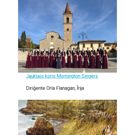
Jauktais koris Mornington Singers
Diriģente Orla Flanagan, Īrija