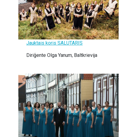
Jauktais koris SALUTARIS
Diriģente Olga Yanum, Baltkrievija