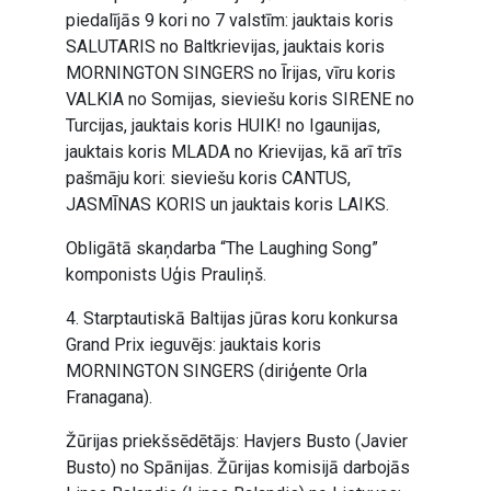
piedalījās 9 kori no 7 valstīm: jauktais koris
SALUTARIS no Baltkrievijas, jauktais koris
MORNINGTON SINGERS no Īrijas, vīru koris
VALKIA no Somijas, sieviešu koris SIRENE no
Turcijas, jauktais koris HUIK! no Igaunijas,
jauktais koris MLADA no Krievijas, kā arī trīs
pašmāju kori: sieviešu koris CANTUS,
JASMĪNAS KORIS un jauktais koris LAIKS.
Obligātā skaņdarba “The Laughing Song”
komponists Uģis Prauliņš.
4. Starptautiskā Baltijas jūras koru konkursa
Grand Prix ieguvējs: jauktais koris
MORNINGTON SINGERS (diriģente Orla
Franagana).
Žūrijas priekšsēdētājs: Havjers Busto (Javier
Busto) no Spānijas. Žūrijas komisijā darbojās