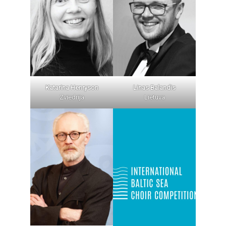
Katarina Henryson
Linas Balandis
Zviedrija
Lietuva