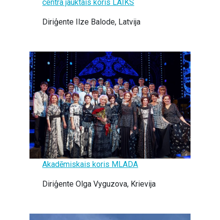
centra jauktais koris LAIKS
Diriģente Ilze Balode, Latvija
Akadēmiskais koris MLADA
Diriģente Olga Vyguzova, Krievija