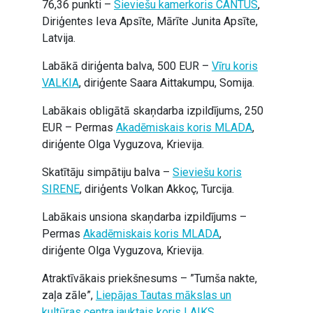
76,36 punkti –
Sieviešu kamerkoris CANTUS
,
Diriģentes Ieva Apsīte, Mārīte Junita Apsīte,
Latvija.
Labākā diriģenta balva, 500 EUR –
Vīru koris
VALKIA
, diriģente Saara Aittakumpu, Somija.
Labākais obligātā skaņdarba izpildījums, 250
EUR – Permas
Akadēmiskais koris MLADA
,
diriģente Olga Vyguzova, Krievija.
Skatītāju simpātiju balva –
Sieviešu koris
SIRENE
, diriģents Volkan Akkoç, Turcija.
Labākais unsiona skaņdarba izpildījums –
Permas
Akadēmiskais koris MLADA
,
diriģente Olga Vyguzova, Krievija.
Atraktīvākais priekšnesums – ”Tumša nakte,
zaļa zāle”,
Liepājas Tautas mākslas un
kultūras centra jauktais koris LAIKS
,