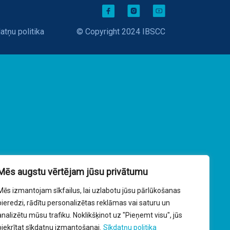
atņu politika
© Copyright 2024 IBSCC
Mēs augstu vērtējam jūsu privātumu
Mēs izmantojam sīkfailus, lai uzlabotu jūsu pārlūkošanas
pieredzi, rādītu personalizētas reklāmas vai saturu un
analizētu mūsu trafiku. Noklikšķinot uz "Pieņemt visu", jūs
piekrītat sīkdatņu izmantošanai.
Sīkdatņu politika